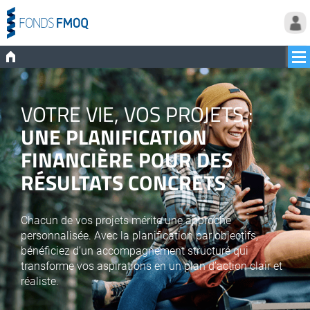
VOTRE VIE, VOS PROJETS :
UNE PLANIFICATION
FINANCIÈRE POUR DES
RÉSULTATS CONCRETS
Chacun de vos projets mérite une approche
personnalisée. Avec la planification par objectifs,
bénéficiez d’un accompagnement structuré qui
transforme vos aspirations en un plan d’action clair et
réaliste.