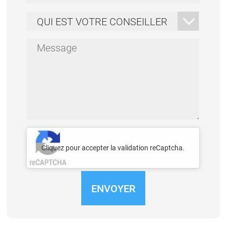
Qui
est
votre
Message
conseiller
*
*
Je
ne
Cliquez pour accepter la validation reCaptcha.
suis
pas
un
robot