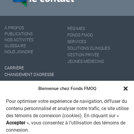
À PROPOS
RÉGIMES
PUBLICATIONS
FONDS FMOQ
NOS ACTIVITÉS
SERVICES
GLOSSAIRE
SOLUTIONS CLINIQUES
NOUS JOINDRE
GESTION PRIVÉE
JEUNES MÉDECINS
CARRIÈRE
CHANGEMENT D'ADRESSE
Bienvenue chez Fonds FMOQ
Pour optimiser votre expérience de navigation, diffuser du
contenu personnalisé et analyser notre trafic, ce site utilise
des témoins de connexion (
cookies
). En cliquant sur «
Accepter
», vous consentez à l’utilisation des témoins de
AVIS JURIDIQUE GÉNÉRAL
connexion.