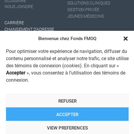
GLOSSAIRE
SOLUTIONS CLINIQUES
NOUS JOINDRE
GESTION PRIVÉE
JEUNES MÉDECINS
CARRIÈRE
CHANGEMENT D'ADRESSE
Bienvenue chez Fonds FMOQ
Pour optimiser votre expérience de navigation, diffuser du
contenu personnalisé et analyser notre trafic, ce site utilise
des témoins de connexion (
cookies
). En cliquant sur «
Accepter
», vous consentez à l’utilisation des témoins de
connexion.
AVIS JURIDIQUE GÉNÉRAL
AVIS À L'USAGER
PROTECTION DES RENSEIGNEMENTS PERSONNELS
REFUSER
POLITIQUE DE TRAITEMENT DES PLAINTES
REGISTRE DES CONFLITS D'INTÉRÊTS
LIENS UTILES
ACCEPTER
ALERTE INTERNET
VIEW PREFERENCES