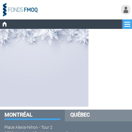
MONTRÉAL
QUÉBEC
Place Alexis-Nihon - Tour 2