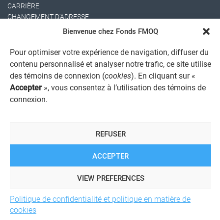
CARRIÈRE
CHANGEMENT D'ADRESSE
Bienvenue chez Fonds FMOQ
Pour optimiser votre expérience de navigation, diffuser du
contenu personnalisé et analyser notre trafic, ce site utilise
des témoins de connexion (
cookies
). En cliquant sur «
Accepter
», vous consentez à l’utilisation des témoins de
connexion.
AVIS JURIDIQUE GÉNÉRAL
AVIS À L'USAGER
PROTECTION DES RENSEIGNEMENTS PERSONNELS
REFUSER
POLITIQUE DE TRAITEMENT DES PLAINTES
REGISTRE DES CONFLITS D'INTÉRÊTS
LIENS UTILES
ACCEPTER
ALERTE INTERNET
VIEW PREFERENCES
Politique de confidentialité et politique en matière de
© 2026 Société de services financiers Fonds FMOQ inc.
Tous
cookies
droits réservés.