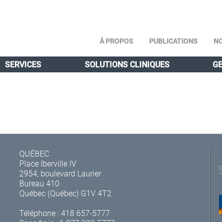
À PROPOS
PUBLICATIONS
NO
SERVICES
SOLUTIONS CLINIQUES
GE
QUÉBEC
Place Iberville IV
2954, boulevard Laurier
Bureau 410
Québec (Québec) G1V 4T2
Téléphone :
418 657-5777