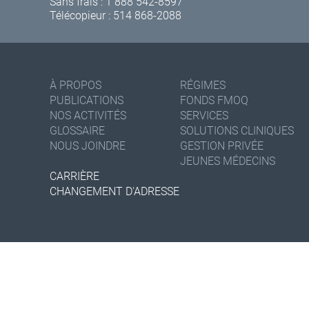
Sans frais :
1 888 542-8597
Télécopieur : 514 868-2088
À PROPOS
RÉGIMES
PUBLICATIONS
FONDS FMOQ
NOS ACTIVITÉS
SERVICES
GLOSSAIRE
SOLUTIONS CLINIQUES
NOUS JOINDRE
GESTION PRIVÉE
JEUNES MÉDECINS
CARRIÈRE
CHANGEMENT D'ADRESSE