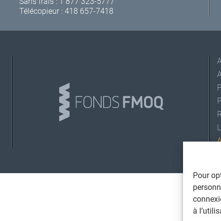
Sans frais :
1 877 323-5777
Télécopieur : 418 657-7418
A
L
©
T
Pour opt
personna
connexi
à l’util