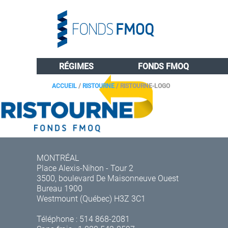
RÉGIMES
FONDS FMOQ
ACCUEIL
/
RISTOURNE
/
RISTOURNE-LOGO
MONTRÉAL
Place Alexis-Nihon - Tour 2
3500, boulevard De Maisonneuve Ouest
Bureau 1900
Westmount (Québec) H3Z 3C1
Téléphone :
514 868-2081