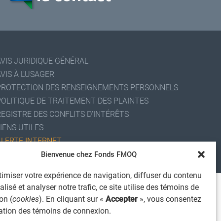
AVIS JURIDIQUE GÉNÉRAL
VIS À L'USAGER
PROTECTION DES RENSEIGNEMENTS PERSONNELS
POLITIQUE DE TRAITEMENT DES PLAINTES
REGISTRE DES CONFLITS D'INTÉRÊTS
IENS UTILES
ALERTE INTERNET
Bienvenue chez Fonds FMOQ
 2026 Société de services financiers Fonds FMOQ inc.
ous droits réservés.
imiser votre expérience de navigation, diffuser du contenu
lisé et analyser notre trafic, ce site utilise des témoins de
on (
cookies
). En cliquant sur «
Accepter
», vous consentez
isation des témoins de connexion.