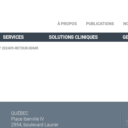
À PROPOS
PUBLICATIONS
NO
SERVICES
SOLUTIONS CLINIQUES
GE
/
202409-RETOUR-SDMR
QUÉBEC
Place Iberville IV
2954, boulevard Laurier