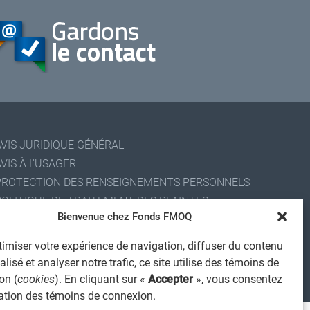
AVIS JURIDIQUE GÉNÉRAL
VIS À L'USAGER
PROTECTION DES RENSEIGNEMENTS PERSONNELS
POLITIQUE DE TRAITEMENT DES PLAINTES
Bienvenue chez Fonds FMOQ
REGISTRE DES CONFLITS D'INTÉRÊTS
IENS UTILES
imiser votre expérience de navigation, diffuser du contenu
ALERTE INTERNET
lisé et analyser notre trafic, ce site utilise des témoins de
on (
cookies
). En cliquant sur «
Accepter
», vous consentez
 2026 Société de services financiers Fonds FMOQ inc.
ous droits réservés.
isation des témoins de connexion.