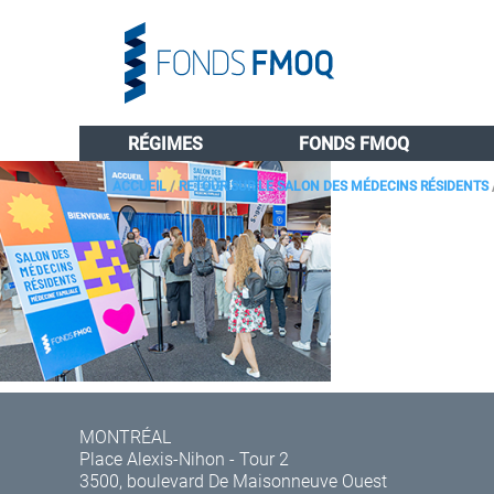
RÉGIMES
FONDS FMOQ
ACCUEIL
/
RETOUR SUR LE SALON DES MÉDECINS RÉSIDENTS
MONTRÉAL
Place Alexis-Nihon - Tour 2
3500, boulevard De Maisonneuve Ouest