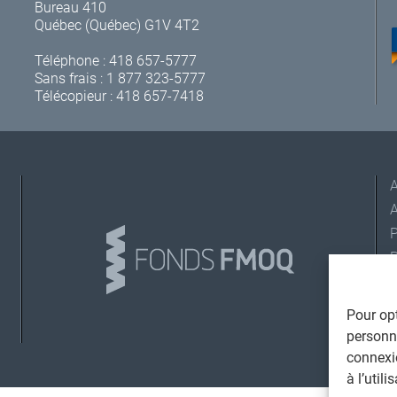
Bureau 410
Québec (Québec) G1V 4T2
Téléphone :
418 657-5777
Sans frais :
1 877 323-5777
Télécopieur : 418 657-7418
A
L
Pour opt
personna
connexi
©
T
à l’util