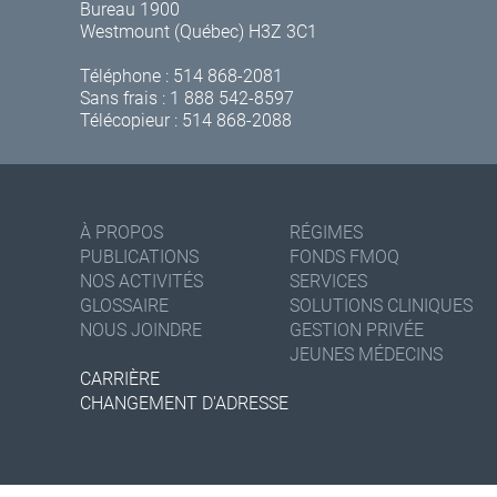
Bureau 1900
Westmount (Québec) H3Z 3C1
Téléphone :
514 868-2081
Sans frais :
1 888 542-8597
Télécopieur : 514 868-2088
À PROPOS
RÉGIMES
PUBLICATIONS
FONDS FMOQ
NOS ACTIVITÉS
SERVICES
GLOSSAIRE
SOLUTIONS CLINIQUES
NOUS JOINDRE
GESTION PRIVÉE
JEUNES MÉDECINS
CARRIÈRE
CHANGEMENT D'ADRESSE