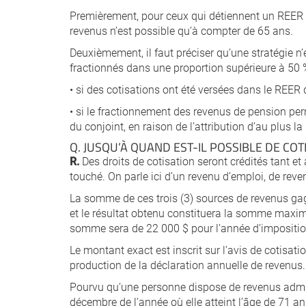
Premièrement, pour ceux qui détiennent un REER o
revenus n’est possible qu’à compter de 65 ans.
Deuxièmement, il faut préciser qu’une stratégie 
fractionnés dans une proportion supérieure à 50 %
• si des cotisations ont été versées dans le REER 
• si le fractionnement des revenus de pension per
du conjoint, en raison de l’attribution d’au plus l
Q. JUSQU’À QUAND EST-IL POSSIBLE DE COT
R.
Des droits de cotisation seront crédités tant 
touché. On parle ici d’un revenu d’emploi, de reve
La somme de ces trois (3) sources de revenus ga
et le résultat obtenu constituera la somme maxima
somme sera de 22 000 $ pour l’année d’impositio
Le montant exact est inscrit sur l’avis de cotisat
production de la déclaration annuelle de revenus.
Pourvu qu’une personne dispose de revenus admis
décembre de l’année où elle atteint l’âge de 71 an