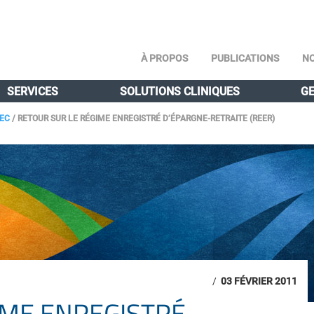
À PROPOS
PUBLICATIONS
NO
SERVICES
SOLUTIONS CLINIQUES
GE
BEC
/
RETOUR SUR LE RÉGIME ENREGISTRÉ D’ÉPARGNE-RETRAITE (REER)
/
03 FÉVRIER 2011
IME ENREGISTRÉ