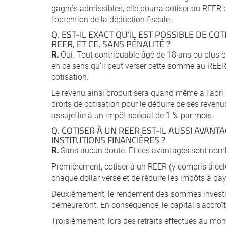
gagnés admissibles, elle pourra cotiser au REER d
l’obtention de la déduction fiscale.
Q. EST-IL EXACT QU’IL EST POSSIBLE DE C
REER, ET CE, SANS PÉNALITÉ ?
R.
Oui. Tout contribuable âgé de 18 ans ou plus 
en ce sens qu’il peut verser cette somme au REE
cotisation.
Le revenu ainsi produit sera quand même à l’abri d
droits de cotisation pour le déduire de ses revenus
assujettie à un impôt spécial de 1 % par mois.
Q. COTISER À UN REER EST-IL AUSSI AVANT
INSTITUTIONS FINANCIÈRES ?
R.
Sans aucun doute. Et ces avantages sont nom
Premièrement, cotiser à un REER (y compris à celu
chaque dollar versé et de réduire les impôts à pay
Deuxièmement, le rendement des sommes investie
demeureront. En conséquence, le capital s’accroît
Troisièmement, lors des retraits effectués au mome