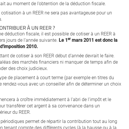
lait au moment de l’obtention de la déduction fiscale.
une cotisation à un REER ne sera pas avantageuse pour un
s.
ONTRIBUER À UN REER ?
ne déduction fiscale, il est possible de cotiser à un REER à
er
rs jours de l’année suivante.
Le 1
mars 2011 est donc la
 d’imposition 2010.
tant de cotiser à son REER début d’année devrait le faire.
s aléas des marchés financiers ni manquer de temps afin de
der des choix judicieux.
type de placement à court terme (par exemple en titres du
e rendez-vous avec un conseiller afin de déterminer un choix
ncera à croître immédiatement à l’abri de l’impôt et le
our transférer cet argent à sa convenance dans un
térieur du REER.
ériodiques permet de répartir la contribution tout au long
en tenant compte des différents cycles (à la hausse ou à la