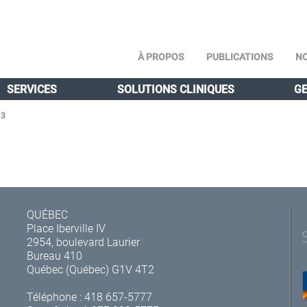
À PROPOS
PUBLICATIONS
NO
SERVICES
SOLUTIONS CLINIQUES
GE
13
QUÉBEC
Place Iberville IV
2954, boulevard Laurier
Bureau 410
Québec (Québec) G1V 4T2
Téléphone :
418 657-5777