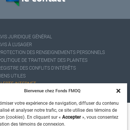
AVIS JURIDIQUE GÉNÉRAL
VIS À L'USAGER
PROTECTION DES RENSEIGNEMENTS PERSONNELS
POLITIQUE DE TRAITEMENT DES PLAINTES
REGISTRE DES CONFLITS D'INTÉRÊTS
IENS UTILES
ALERTE INTERNET
Bienvenue chez Fonds FMOQ
 2026 Société de services financiers Fonds FMOQ inc.
ous droits réservés.
imiser votre expérience de navigation, diffuser du contenu
lisé et analyser notre trafic, ce site utilise des témoins de
on (
cookies
). En cliquant sur «
Accepter
», vous consentez
isation des témoins de connexion.