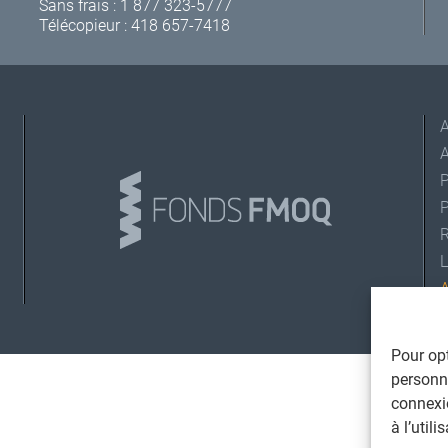
Sans frais :
1 877 323-5777
Télécopieur : 418 657-7418
A
L
©
T
Pour opt
personna
connexi
à l’util