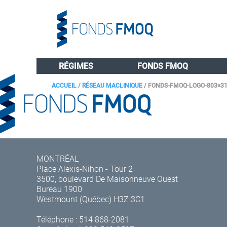
RÉGIMES
FONDS FMOQ
ACCUEIL
/
RÉSEAU MACLINIQUE
/
FONDS-FMOQ-LOGO-803×3
MONTRÉAL
Place Alexis-Nihon - Tour 2
3500, boulevard De Maisonneuve Ouest
Bureau 1900
Westmount (Québec) H3Z 3C1
Téléphone :
514 868-2081