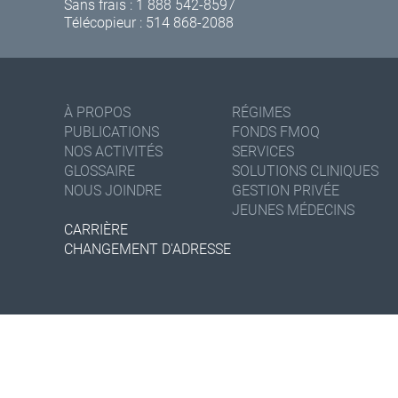
Sans frais :
1 888 542-8597
Télécopieur : 514 868-2088
À PROPOS
RÉGIMES
PUBLICATIONS
FONDS FMOQ
NOS ACTIVITÉS
SERVICES
GLOSSAIRE
SOLUTIONS CLINIQUES
NOUS JOINDRE
GESTION PRIVÉE
JEUNES MÉDECINS
CARRIÈRE
CHANGEMENT D'ADRESSE