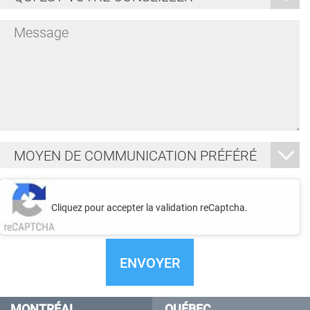
est
votre
Message
conseiller
*
*
Moyen
de
communication
Je
préféré
ne
Cliquez pour accepter la validation reCaptcha.
*
suis
pas
un
robot
MONTRÉAL
QUÉBEC