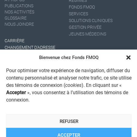
RÉGIMES
PUBLICATIONS
FONDS FMOQ
NOS ACTIVITÉS
SERVICES
GLOSSAIRE
SOLUTIONS CLINIQUES
NOUS JOINDRE
GESTION PRIVÉE
JEUNES MÉDECINS
CARRIÈRE
CHANGEMENT D'ADRESSE
Bienvenue chez Fonds FMOQ
Pour optimiser votre expérience de navigation, diffuser du
contenu personnalisé et analyser notre trafic, ce site utilise
des témoins de connexion (
cookies
). En cliquant sur «
Accepter
», vous consentez à l’utilisation des témoins de
connexion.
AVIS JURIDIQUE GÉNÉRAL
AVIS À L'USAGER
PROTECTION DES RENSEIGNEMENTS PERSONNELS
POLITIQUE DE TRAITEMENT DES PLAINTES
REFUSER
REGISTRE DES CONFLITS D'INTÉRÊTS
LIENS UTILES
ACCEPTER