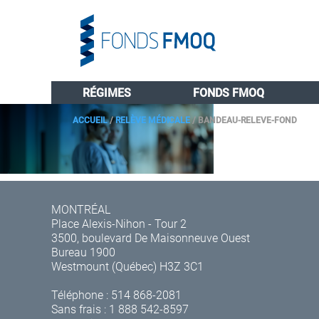
RÉGIMES
FONDS FMOQ
ACCUEIL
/
RELÈVE MÉDICALE
/
BANDEAU-RELEVE-FOND
MONTRÉAL
Place Alexis-Nihon - Tour 2
3500, boulevard De Maisonneuve Ouest
Bureau 1900
Westmount (Québec) H3Z 3C1
Téléphone :
514 868-2081
Sans frais :
1 888 542-8597