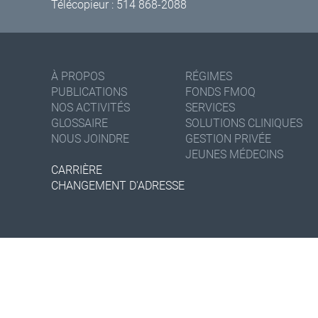
Télécopieur : 514 868-2088
À PROPOS
RÉGIMES
PUBLICATIONS
FONDS FMOQ
NOS ACTIVITÉS
SERVICES
GLOSSAIRE
SOLUTIONS CLINIQUES
NOUS JOINDRE
GESTION PRIVÉE
JEUNES MÉDECINS
CARRIÈRE
CHANGEMENT D'ADRESSE