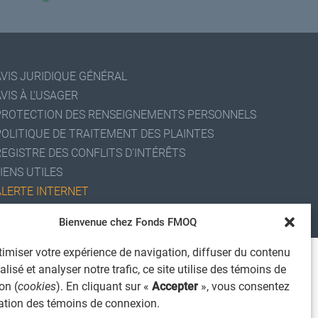
AVIS JURIDIQUE GÉNÉRAL
VIS À L'USAGER
PROTECTION DES RENSEIGNEMENTS PERSONNELS
POLITIQUE DE TRAITEMENT DES PLAINTES
REGISTRE DES CONFLITS D'INTÉRÊTS
IENS UTILES
ALERTE INTERNET
 2026 Société de services financiers Fonds FMOQ inc.
Bienvenue chez Fonds FMOQ
ous droits réservés.
imiser votre expérience de navigation, diffuser du contenu
lisé et analyser notre trafic, ce site utilise des témoins de
on (
cookies
). En cliquant sur «
Accepter
», vous consentez
isation des témoins de connexion.