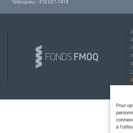
Télécopieur : 418 657-7418
A
L
©
T
Pour opt
personna
connexi
à l’util