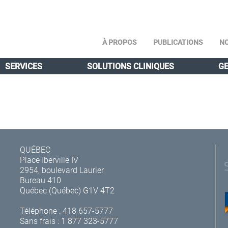
À PROPOS
PUBLICATIONS
NO
SERVICES
SOLUTIONS CLINIQUES
GE
QUÉBEC
Place Iberville IV
2954, boulevard Laurier
Bureau 410
Québec (Québec) G1V 4T2
Téléphone :
418 657-5777
Sans frais :
1 877 323-5777