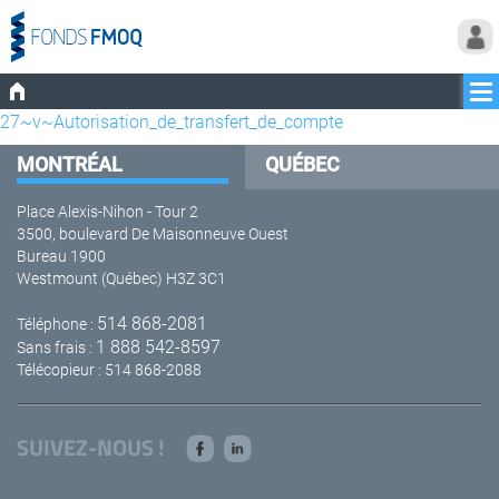
27~v~Autorisation_de_transfert_de_compte
MONTRÉAL
QUÉBEC
Place Alexis-Nihon - Tour 2
3500, boulevard De Maisonneuve Ouest
Bureau 1900
Westmount (Québec) H3Z 3C1
514 868-2081
Téléphone :
1 888 542-8597
Sans frais :
Télécopieur : 514 868-2088
SUIVEZ-NOUS !