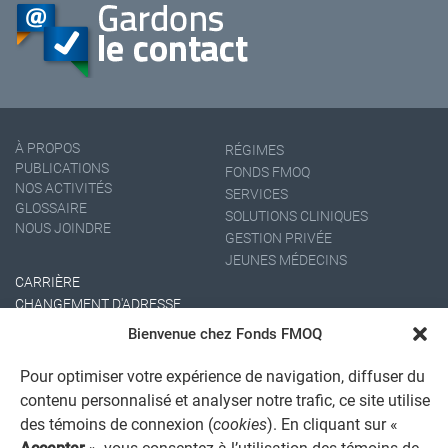
À PROPOS
RÉGIMES
PUBLICATIONS
FONDS FMOQ
NOS ACTIVITÉS
SERVICES
GLOSSAIRE
SOLUTIONS CLINIQUES
NOUS JOINDRE
GESTION PRIVÉE
JEUNES MÉDECINS
CARRIÈRE
CHANGEMENT D'ADRESSE
Bienvenue chez Fonds FMOQ
Pour optimiser votre expérience de navigation, diffuser du
contenu personnalisé et analyser notre trafic, ce site utilise
des témoins de connexion (
cookies
). En cliquant sur «
Accepter
», vous consentez à l’utilisation des témoins de