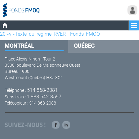
20~v~Texte_du_regime_RVER__Fonds_FMOQ
MONTRÉAL
QUÉBEC
Place Alexis-Nihon - Tour 2
3500, boulevard De Maisonneuve Ouest
Bureau 1900
Westmount (Québec) H3Z 3C1
514 868-2081
Téléphone :
1 888 542-8597
Sans frais :
Télécopieur : 514 868-2088
SUIVEZ-NOUS !