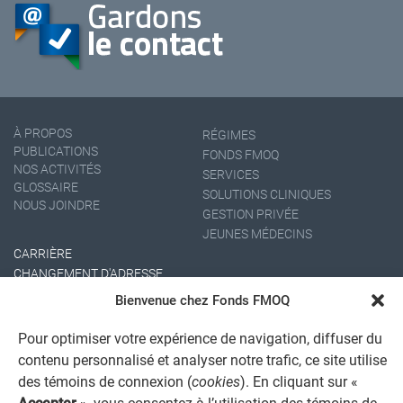
À PROPOS
RÉGIMES
PUBLICATIONS
FONDS FMOQ
NOS ACTIVITÉS
SERVICES
GLOSSAIRE
SOLUTIONS CLINIQUES
NOUS JOINDRE
GESTION PRIVÉE
JEUNES MÉDECINS
CARRIÈRE
CHANGEMENT D'ADRESSE
Bienvenue chez Fonds FMOQ
Pour optimiser votre expérience de navigation, diffuser du
contenu personnalisé et analyser notre trafic, ce site utilise
des témoins de connexion (
cookies
). En cliquant sur «
Accepter
», vous consentez à l’utilisation des témoins de