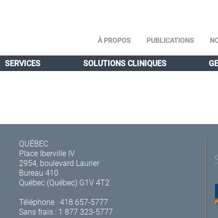
À PROPOS
PUBLICATIONS
NO
SERVICES
SOLUTIONS CLINIQUES
GE
QUÉBEC
Place Iberville IV
2954, boulevard Laurier
Bureau 410
Québec (Québec) G1V 4T2
Téléphone :
418 657-5777
Sans frais :
1 877 323-5777