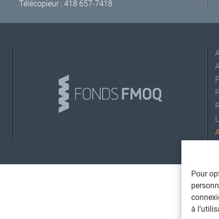
Télécopieur : 418 657-7418
A
L
©
T
Pour opt
personna
connexi
à l’util