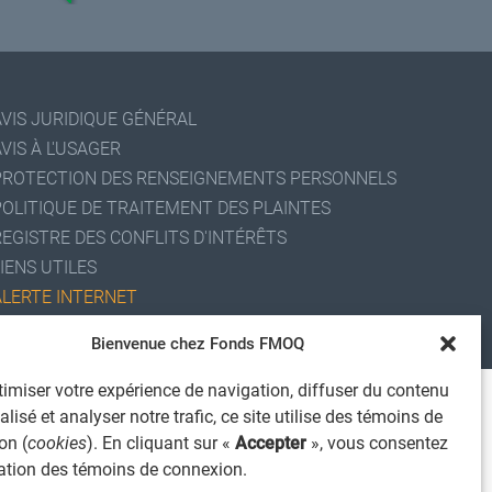
AVIS JURIDIQUE GÉNÉRAL
VIS À L'USAGER
PROTECTION DES RENSEIGNEMENTS PERSONNELS
POLITIQUE DE TRAITEMENT DES PLAINTES
REGISTRE DES CONFLITS D'INTÉRÊTS
IENS UTILES
ALERTE INTERNET
 2026 Société de services financiers Fonds FMOQ inc.
Bienvenue chez Fonds FMOQ
ous droits réservés.
imiser votre expérience de navigation, diffuser du contenu
lisé et analyser notre trafic, ce site utilise des témoins de
on (
cookies
). En cliquant sur «
Accepter
», vous consentez
isation des témoins de connexion.