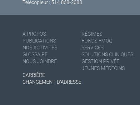
Télécopieur : 514 868-2088
À PROPOS
RÉGIMES
PUBLICATIONS
FONDS FMOQ
NOS ACTIVITÉS
SERVICES
GLOSSAIRE
SOLUTIONS CLINIQUES
NOUS JOINDRE
GESTION PRIVÉE
JEUNES MÉDECINS
CARRIÈRE
CHANGEMENT D'ADRESSE