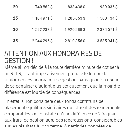
20
740 862 $
833 438 $
939 036 $
25
1 104 971 $
1 285 853 $
1 500 134 $
30
1 592 232 $
1 920 388 $
2 324 571 $
35
2 244 296 $
2 810 356 $
3 535 941 $
ATTENTION AUX HONORAIRES DE
GESTION !
Même si l’on décide à la toute dernière minute de cotiser à
un REER, il faut impérativement prendre le temps de
s’informer des honoraires de gestion, sans quoi l’on risque
de se pénaliser d’autant plus sérieusement que la moindre
différence est lourde de conséquences.
En effet, si l’on considère deux fonds communs de
placement équilibrés similaires qui offrent des rendements
comparables, on constate qu’une différence de 2 % quant
aux frais de gestion aura des répercussions considérables
sur les résultats à long terme. À partir des données de