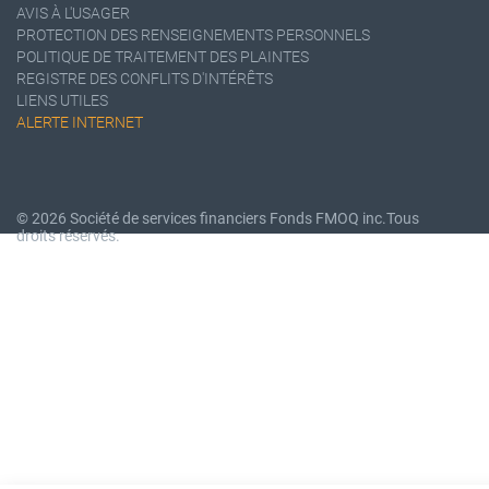
AVIS À L'USAGER
PROTECTION DES RENSEIGNEMENTS PERSONNELS
POLITIQUE DE TRAITEMENT DES PLAINTES
REGISTRE DES CONFLITS D'INTÉRÊTS
LIENS UTILES
ALERTE INTERNET
© 2026 Société de services financiers Fonds FMOQ inc.
Tous
droits réservés.