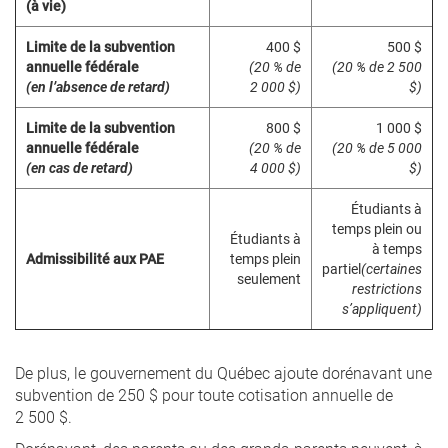
(à vie)
Limite de la subvention
400 $
500 $
annuelle fédérale
(20 % de
(20 % de 2 500
(en l’absence de retard)
2 000 $)
$)
Limite de la subvention
800 $
1 000 $
annuelle fédérale
(20 % de
(20 % de 5 000
(en cas de retard)
4 000 $)
$)
Étudiants à
temps plein ou
Étudiants à
à temps
Admissibilité aux PAE
temps plein
partiel
(certaines
seulement
restrictions
s’appliquent)
De plus, le gouvernement du Québec ajoute dorénavant une
subvention de 250 $ pour toute cotisation annuelle de
2 500 $.