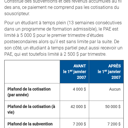
Constitué des subventions et des revenus accumulés au fil
des ans, ce paiement ne comprend pas les cotisations du
souscripteur.
Pour un étudiant à temps plein (13 semaines consécutives
dans un programme de formation admissible), le PAE est
limité à 5 000 $ pour le premier trimestre d’études
postsecondaires alors qu’il est sans limite par la suite. De
son côté, un étudiant à temps partiel peut aussi recevoir un
PAE, qui est toutefois limité à 2 500 $ par trimestre.
AVANT
APRÈS
er
er
le 1
janvier
le 1
janvier
2007
2007
Plafond de la cotisation
4 000 $
Aucun
(par année)
Plafond de la cotisation (à
42 000 $
50 000 $
vie)
Plafond de la subvention
7 200 $
7 200 $