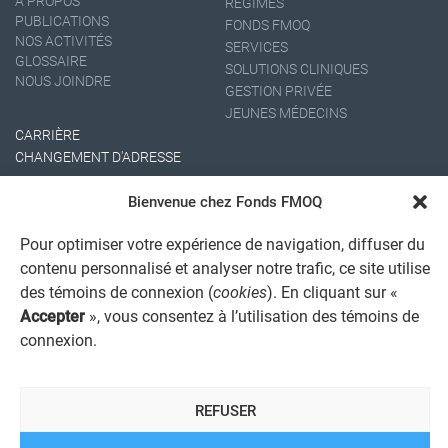
À PROPOS
RÉGIMES
PUBLICATIONS
FONDS FMOQ
NOS ACTIVITÉS
SERVICES
GLOSSAIRE
SOLUTIONS CLINIQUES
NOUS JOINDRE
GESTION PRIVÉE
JEUNES MÉDECINS
CARRIÈRE
CHANGEMENT D'ADRESSE
Bienvenue chez Fonds FMOQ
Pour optimiser votre expérience de navigation, diffuser du
contenu personnalisé et analyser notre trafic, ce site utilise
des témoins de connexion (
cookies
). En cliquant sur «
Accepter
», vous consentez à l’utilisation des témoins de
AVIS JURIDIQUE GÉNÉRAL
connexion.
AVIS À L'USAGER
PROTECTION DES RENSEIGNEMENTS PERSONNELS
POLITIQUE DE TRAITEMENT DES PLAINTES
REFUSER
REGISTRE DES CONFLITS D'INTÉRÊTS
LIENS UTILES