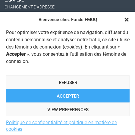
CARRIÈRE
CHANGEMENT D'ADRESSE
Bienvenue chez Fonds FMOQ
Pour optimiser votre expérience de navigation, diffuser du
contenu personnalisé et analyser notre trafic, ce site utilise
des témoins de connexion (
cookies
). En cliquant sur «
Accepter
», vous consentez à l’utilisation des témoins de
connexion.
AVIS JURIDIQUE GÉNÉRAL
AVIS À L'USAGER
PROTECTION DES RENSEIGNEMENTS PERSONNELS
POLITIQUE DE TRAITEMENT DES PLAINTES
REFUSER
REGISTRE DES CONFLITS D'INTÉRÊTS
LIENS UTILES
ACCEPTER
ALERTE INTERNET
VIEW PREFERENCES
Politique de confidentialité et politique en matière de
© 2026 Société de services financiers Fonds FMOQ inc.
Tous
droits réservés.
cookies