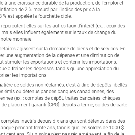
le à une croissance durable de la production, de l’emploi et
inflation de 2 % mesuré par l’indice des prix à la
% est appelée la fourchette cible.
épercutent-elles sur les autres taux d’intérêt (ex. : ceux des
 mais elles influent également sur le taux de change du
e notre monnaie.
onétaires agissent sur la demande de biens et de services. En
ndrer une augmentation de la dépense et une diminution de
ut stimuler les exportations et contenir les importations.
bue à freiner les dépenses, tandis qu’une appréciation du
oriser les importations.
ière de soldes non réclamés, c’est-à-dire de dépôts libellés
les émis ou détenus par des banques canadiennes, des
iennes (ex. : comptes de dépôt, traites bancaires, chèques
ts de placement garanti [CPG], dépôts à terme, soldes de carte
comptes inactifs depuis dix ans qui sont détenus dans des
Banque pendant trente ans, tandis que les soldes de 1000 $
t cent ans. Si un solde n’est pas réclamé avant la fin de la