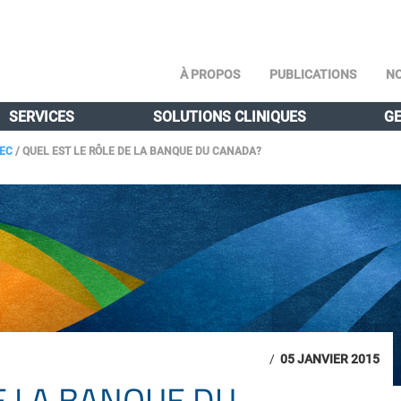
À PROPOS
PUBLICATIONS
NO
SERVICES
SOLUTIONS CLINIQUES
GE
BEC
/
QUEL EST LE RÔLE DE LA BANQUE DU CANADA?
/
05 JANVIER 2015
E LA BANQUE DU