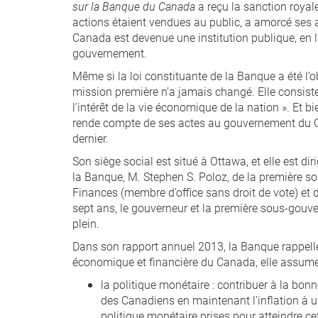
sur la Banque du Canada
a reçu la sanction royale
actions étaient vendues au public, a amorcé ses a
Canada est devenue une institution publique, en 
gouvernement.
Même si la loi constituante de la Banque a été l’
mission première n’a jamais changé. Elle consiste
l’intérêt de la vie économique de la nation ». Et 
rende compte de ses actes au gouvernement du Ca
dernier.
Son siège social est situé à Ottawa, et elle est d
la Banque, M. Stephen S. Poloz, de la première s
Finances (membre d’office sans droit de vote) e
sept ans, le gouverneur et la première sous-gouv
plein.
Dans son rapport annuel 2013, la Banque rappelle
économique et financière du Canada, elle assume
la politique monétaire : contribuer à la bon
des Canadiens en maintenant l’inflation à u
politique monétaire prises pour atteindre cet