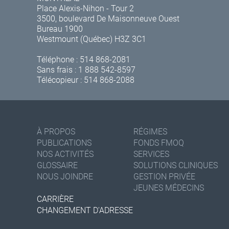
Place Alexis-Nihon - Tour 2
3500, boulevard De Maisonneuve Ouest
Bureau 1900
Westmount (Québec) H3Z 3C1
Téléphone :
514 868-2081
Sans frais :
1 888 542-8597
Télécopieur : 514 868-2088
À PROPOS
RÉGIMES
PUBLICATIONS
FONDS FMOQ
NOS ACTIVITÉS
SERVICES
GLOSSAIRE
SOLUTIONS CLINIQUES
NOUS JOINDRE
GESTION PRIVÉE
JEUNES MÉDECINS
CARRIÈRE
CHANGEMENT D'ADRESSE