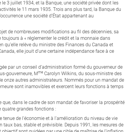
 le 3 juillet 1934, et la Banque, une société privée dont les
ctivités le 11 mars 1935. Trois ans plus tard, la Banque du
l’occurrence une société d’État appartenant au
objet de nombreuses modifications au fil des décennies, sa
 toujours à « réglementer le crédit et la monnaie dans
bien qu’elle relève du ministre des Finances du Canada et
nada, elle jouit d’une certaine indépendance face à ce
irigée par un conseil d’administration formé du gouverneur de
me
ous-gouverneure, M
Carolyn Wilkins, du sous-ministre des
t de onze autres administrateurs. Nommés pour un mandat de
erneure sont inamovibles et exercent leurs fonctions à temps
 que, dans le cadre de son mandat de favoriser la prospérité
 quatre grandes fonctions :
ne tenue de l’économie et à l’amélioration du niveau de vie
n taux bas, stable et prévisible. Depuis 1991, les mesures de
 objectif sont guidées par une cible de maîtrise de l’inflation