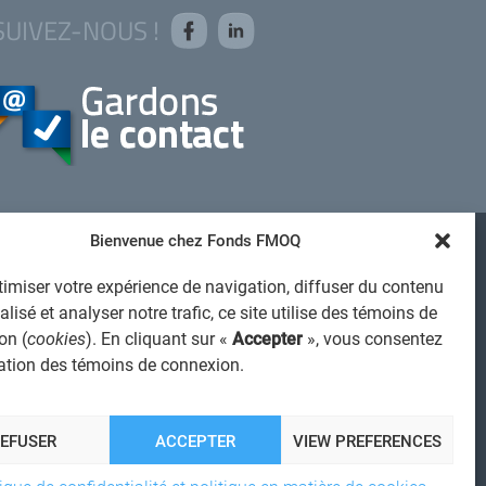
SUIVEZ-NOUS !
Bienvenue chez Fonds FMOQ
AVIS JURIDIQUE GÉNÉRAL
imiser votre expérience de navigation, diffuser du contenu
VIS À L'USAGER
lisé et analyser notre trafic, ce site utilise des témoins de
PROTECTION DES RENSEIGNEMENTS PERSONNELS
on (
cookies
). En cliquant sur «
Accepter
», vous consentez
isation des témoins de connexion.
POLITIQUE DE TRAITEMENT DES PLAINTES
REGISTRE DES CONFLITS D'INTÉRÊTS
IENS UTILES
REFUSER
ACCEPTER
VIEW PREFERENCES
ALERTE INTERNET