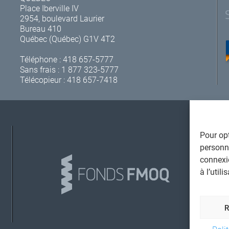
Place Iberville IV
2954, boulevard Laurier
Bureau 410
Québec (Québec) G1V 4T2
Téléphone :
418 657-5777
Sans frais :
1 877 323-5777
Télécopieur : 418 657-7418
Pour opt
A
personna
connexi
à l’util
L