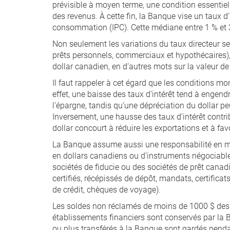
prévisible à moyen terme, une condition essentiel
des revenus. À cette fin, la Banque vise un taux d’
consommation (IPC). Cette médiane entre 1 % et 3 
Non seulement les variations du taux directeur se r
prêts personnels, commerciaux et hypothécaires),
dollar canadien, en d’autres mots sur la valeur d
Il faut rappeler à cet égard que les conditions m
effet, une baisse des taux d’intérêt tend à enge
l’épargne, tandis qu’une dépréciation du dollar pe
Inversement, une hausse des taux d’intérêt contri
dollar concourt à réduire les exportations et à fav
La Banque assume aussi une responsabilité en mat
en dollars canadiens ou d’instruments négociab
sociétés de fiducie ou des sociétés de prêt canad
certifiés, récépissés de dépôt, mandats, certifica
de crédit, chèques de voyage).
Les soldes non réclamés de moins de 1000 $ des 
établissements financiers sont conservés par la 
ou plus transférés à la Banque sont gardés pendan