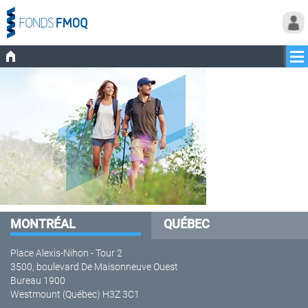
MONTRÉAL
QUÉBEC
Place Alexis-Nihon - Tour 2
3500, boulevard De Maisonneuve Ouest
Bureau 1900
Westmount (Québec) H3Z 3C1