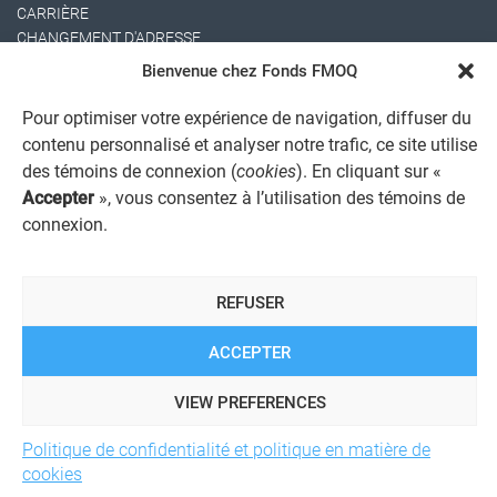
CARRIÈRE
CHANGEMENT D'ADRESSE
Bienvenue chez Fonds FMOQ
Pour optimiser votre expérience de navigation, diffuser du
contenu personnalisé et analyser notre trafic, ce site utilise
des témoins de connexion (
cookies
). En cliquant sur «
Accepter
», vous consentez à l’utilisation des témoins de
connexion.
AVIS JURIDIQUE GÉNÉRAL
AVIS À L'USAGER
PROTECTION DES RENSEIGNEMENTS PERSONNELS
REFUSER
POLITIQUE DE TRAITEMENT DES PLAINTES
REGISTRE DES CONFLITS D'INTÉRÊTS
LIENS UTILES
ACCEPTER
ALERTE INTERNET
VIEW PREFERENCES
Politique de confidentialité et politique en matière de
© 2026 Société de services financiers Fonds FMOQ inc.
Tous
cookies
droits réservés.