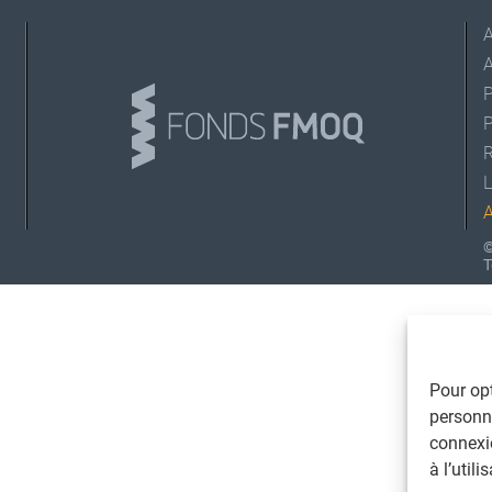
A
L
©
T
Pour opt
personna
connexi
à l’util