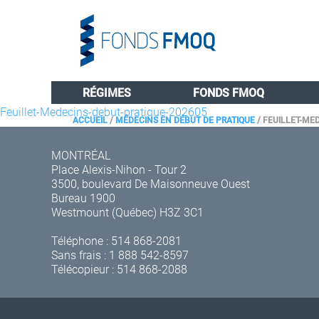
RÉGIMES
FONDS FMOQ
Feuillet-Medecins-debut-pratique-202605
ACCUEIL
/
MÉDECINS EN DÉBUT DE PRATIQUE
/
FEUILLET-ME
MONTRÉAL
Place Alexis-Nihon - Tour 2
3500, boulevard De Maisonneuve Ouest
Bureau 1900
Westmount (Québec) H3Z 3C1
Téléphone :
514 868-2081
Sans frais :
1 888 542-8597
Télécopieur : 514 868-2088