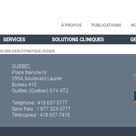
À PROPOS
PUBLICATIONS
NO
SERVICES
SOLUTIONS CLINIQUES
GE
DECINS-DEBUT-PRATIQUE-202605
QUÉBEC
Place Iberville IV
2954, boulevard Laurier
Bureau 410
Québec (Québec) G1V 4T2
Téléphone :
418 657-5777
Sans frais :
1 877 323-5777
Télécopieur : 418 657-7418