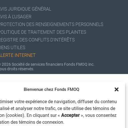
AVIS JURIDIQUE GÉNÉRAL
VIS À L'USAGER
PROTECTION DES RENSEIGNEMENTS PERSONNELS
POLITIQUE DE TRAITEMENT DES PLAINTES
REGISTRE DES CONFLITS D'INTÉRÊTS
IENS UTILES
ALERTE INTERNET
 2026 Société de services financiers Fonds FMOQ inc.
ous droits réservés.
Bienvenue chez Fonds FMOQ
imiser votre expérience de navigation, diffuser du contenu
lisé et analyser notre trafic, ce site utilise des témoins de
on (
cookies
). En cliquant sur «
Accepter
», vous consentez
isation des témoins de connexion.