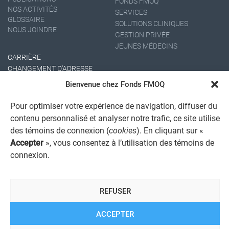
FONDS FMOQ
NOS ACTIVITÉS
SERVICES
GLOSSAIRE
SOLUTIONS CLINIQUES
NOUS JOINDRE
GESTION PRIVÉE
JEUNES MÉDECINS
CARRIÈRE
CHANGEMENT D'ADRESSE
Bienvenue chez Fonds FMOQ
Pour optimiser votre expérience de navigation, diffuser du
contenu personnalisé et analyser notre trafic, ce site utilise
des témoins de connexion (
cookies
). En cliquant sur «
Accepter
», vous consentez à l’utilisation des témoins de
connexion.
AVIS JURIDIQUE GÉNÉRAL
AVIS À L'USAGER
PROTECTION DES RENSEIGNEMENTS PERSONNELS
REFUSER
POLITIQUE DE TRAITEMENT DES PLAINTES
REGISTRE DES CONFLITS D'INTÉRÊTS
LIENS UTILES
ACCEPTER
ALERTE INTERNET