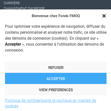
CARRIÈRE
CHANGEMENT D'ADRESSE
Bienvenue chez Fonds FMOQ
Pour optimiser votre expérience de navigation, diffuser du
contenu personnalisé et analyser notre trafic, ce site utilise
des témoins de connexion (
cookies
). En cliquant sur «
Accepter
», vous consentez à l’utilisation des témoins de
connexion.
AVIS JURIDIQUE GÉNÉRAL
AVIS À L'USAGER
PROTECTION DES RENSEIGNEMENTS PERSONNELS
REFUSER
POLITIQUE DE TRAITEMENT DES PLAINTES
REGISTRE DES CONFLITS D'INTÉRÊTS
LIENS UTILES
ACCEPTER
ALERTE INTERNET
VIEW PREFERENCES
Politique de confidentialité et politique en matière de
© 2026 Société de services financiers Fonds FMOQ inc.
Tous
cookies
droits réservés.