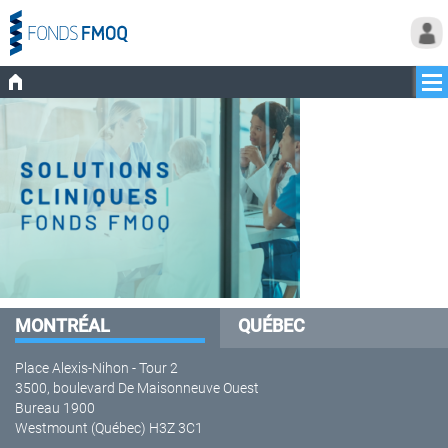
MONTRÉAL
QUÉBEC
Place Alexis-Nihon - Tour 2
3500, boulevard De Maisonneuve Ouest
Bureau 1900
Westmount (Québec) H3Z 3C1