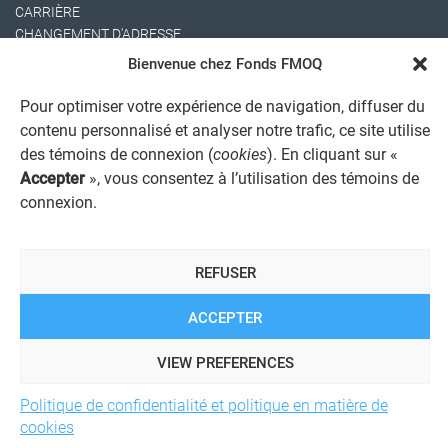
CARRIÈRE
CHANGEMENT D'ADRESSE
Bienvenue chez Fonds FMOQ
Pour optimiser votre expérience de navigation, diffuser du
contenu personnalisé et analyser notre trafic, ce site utilise
des témoins de connexion (
cookies
). En cliquant sur «
Accepter
», vous consentez à l’utilisation des témoins de
connexion.
AVIS JURIDIQUE GÉNÉRAL
AVIS À L'USAGER
PROTECTION DES RENSEIGNEMENTS PERSONNELS
REFUSER
POLITIQUE DE TRAITEMENT DES PLAINTES
REGISTRE DES CONFLITS D'INTÉRÊTS
LIENS UTILES
ACCEPTER
ALERTE INTERNET
VIEW PREFERENCES
Politique de confidentialité et politique en matière de
© 2026 Société de services financiers Fonds FMOQ inc.
Tous
cookies
droits réservés.