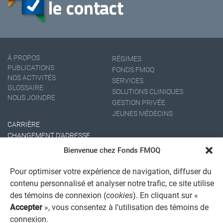
À PROPOS
RÉGIMES
PUBLICATIONS
FONDS FMOQ
NOS ACTIVITÉS
SERVICES
GLOSSAIRE
SOLUTIONS CLINIQUES
NOUS JOINDRE
GESTION PRIVÉE
JEUNES MÉDECINS
CARRIÈRE
CHANGEMENT D'ADRESSE
Bienvenue chez Fonds FMOQ
Pour optimiser votre expérience de navigation, diffuser du
contenu personnalisé et analyser notre trafic, ce site utilise
des témoins de connexion (
cookies
). En cliquant sur «
Accepter
», vous consentez à l’utilisation des témoins de
connexion.