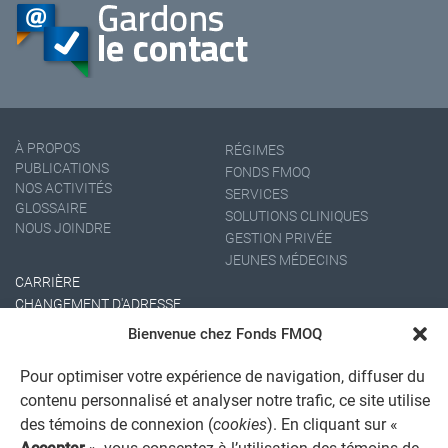
À PROPOS
RÉGIMES
PUBLICATIONS
FONDS FMOQ
NOS ACTIVITÉS
SERVICES
GLOSSAIRE
SOLUTIONS CLINIQUES
NOUS JOINDRE
GESTION PRIVÉE
JEUNES MÉDECINS
CARRIÈRE
CHANGEMENT D'ADRESSE
Bienvenue chez Fonds FMOQ
Pour optimiser votre expérience de navigation, diffuser du
contenu personnalisé et analyser notre trafic, ce site utilise
des témoins de connexion (
cookies
). En cliquant sur «
Accepter
», vous consentez à l’utilisation des témoins de