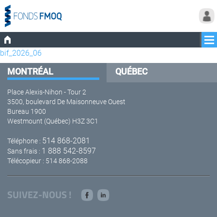
bif_2026_06
MONTRÉAL
QUÉBEC
Place Alexis-Nihon - Tour 2
3500, boulevard De Maisonneuve Ouest
Bureau 1900
Westmount (Québec) H3Z 3C1
514 868-2081
Téléphone :
1 888 542-8597
Sans frais :
Télécopieur : 514 868-2088
SUIVEZ-NOUS !