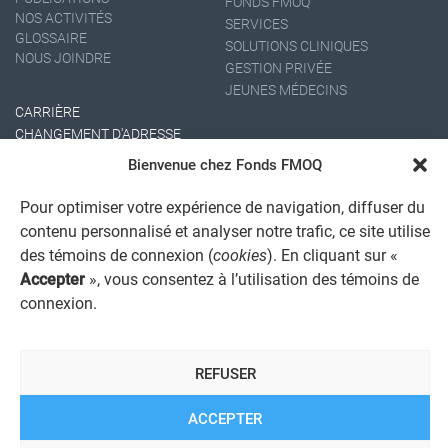
FONDS FMOQ
NOS ACTIVITÉS
SERVICES
GLOSSAIRE
SOLUTIONS CLINIQUES
NOUS JOINDRE
GESTION PRIVÉE
JEUNES MÉDECINS
CARRIÈRE
CHANGEMENT D'ADRESSE
Bienvenue chez Fonds FMOQ
Pour optimiser votre expérience de navigation, diffuser du
contenu personnalisé et analyser notre trafic, ce site utilise
des témoins de connexion (
cookies
). En cliquant sur «
Accepter
», vous consentez à l’utilisation des témoins de
connexion.
AVIS JURIDIQUE GÉNÉRAL
AVIS À L'USAGER
PROTECTION DES RENSEIGNEMENTS PERSONNELS
REFUSER
POLITIQUE DE TRAITEMENT DES PLAINTES
REGISTRE DES CONFLITS D'INTÉRÊTS
LIENS UTILES
ACCEPTER
ALERTE INTERNET