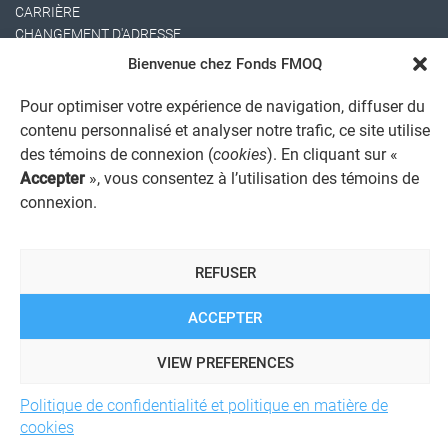
CARRIÈRE
CHANGEMENT D'ADRESSE
Bienvenue chez Fonds FMOQ
Pour optimiser votre expérience de navigation, diffuser du
contenu personnalisé et analyser notre trafic, ce site utilise
des témoins de connexion (
cookies
). En cliquant sur «
Accepter
», vous consentez à l’utilisation des témoins de
connexion.
AVIS JURIDIQUE GÉNÉRAL
AVIS À L'USAGER
PROTECTION DES RENSEIGNEMENTS PERSONNELS
REFUSER
POLITIQUE DE TRAITEMENT DES PLAINTES
REGISTRE DES CONFLITS D'INTÉRÊTS
LIENS UTILES
ACCEPTER
ALERTE INTERNET
VIEW PREFERENCES
Politique de confidentialité et politique en matière de
© 2026 Société de services financiers Fonds FMOQ inc.
Tous
cookies
droits réservés.