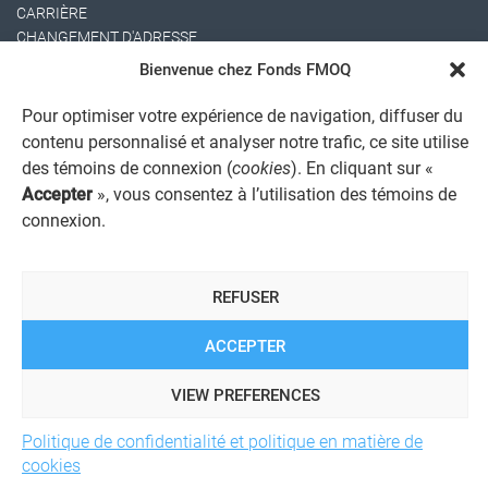
CARRIÈRE
CHANGEMENT D'ADRESSE
Bienvenue chez Fonds FMOQ
Pour optimiser votre expérience de navigation, diffuser du
contenu personnalisé et analyser notre trafic, ce site utilise
des témoins de connexion (
cookies
). En cliquant sur «
Accepter
», vous consentez à l’utilisation des témoins de
connexion.
AVIS JURIDIQUE GÉNÉRAL
AVIS À L'USAGER
PROTECTION DES RENSEIGNEMENTS PERSONNELS
REFUSER
POLITIQUE DE TRAITEMENT DES PLAINTES
REGISTRE DES CONFLITS D'INTÉRÊTS
LIENS UTILES
ACCEPTER
ALERTE INTERNET
VIEW PREFERENCES
Politique de confidentialité et politique en matière de
© 2026 Société de services financiers Fonds FMOQ inc.
Tous
cookies
droits réservés.