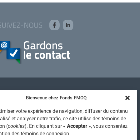
SUIVEZ-NOUS !
AVIS JURIDIQUE GÉNÉRAL
Bienvenue chez Fonds FMOQ
VIS À L'USAGER
imiser votre expérience de navigation, diffuser du contenu
PROTECTION DES RENSEIGNEMENTS PERSONNELS
lisé et analyser notre trafic, ce site utilise des témoins de
POLITIQUE DE TRAITEMENT DES PLAINTES
on (
cookies
). En cliquant sur «
Accepter
», vous consentez
REGISTRE DES CONFLITS D'INTÉRÊTS
isation des témoins de connexion.
IENS UTILES