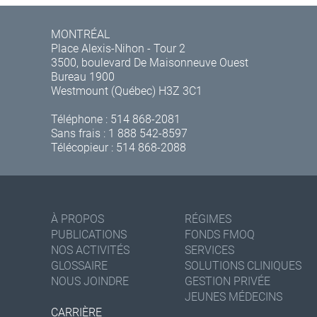
MONTRÉAL
Place Alexis-Nihon - Tour 2
3500, boulevard De Maisonneuve Ouest
Bureau 1900
Westmount (Québec) H3Z 3C1
Téléphone :
514 868-2081
Sans frais :
1 888 542-8597
Télécopieur : 514 868-2088
À PROPOS
RÉGIMES
PUBLICATIONS
FONDS FMOQ
NOS ACTIVITÉS
SERVICES
GLOSSAIRE
SOLUTIONS CLINIQUES
NOUS JOINDRE
GESTION PRIVÉE
JEUNES MÉDECINS
CARRIÈRE