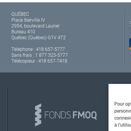
QUÉBEC
Place Iberville IV
2954, boulevard Laurier
Bureau 410
Québec (Québec) G1V 4T2
Téléphone :
418 657-5777
Sans frais :
1 877 323-5777
Télécopieur : 418 657-7418
A
Pour opt
personna
connexi
à l’util
L