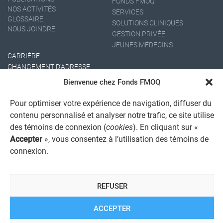
FONDS FMOQ
NOS ACTIVITÉS
SERVICES
GLOSSAIRE
SOLUTIONS CLINIQUES
NOUS JOINDRE
GESTION PRIVÉE
JEUNES MÉDECINS
CARRIÈRE
CHANGEMENT D'ADRESSE
Bienvenue chez Fonds FMOQ
Pour optimiser votre expérience de navigation, diffuser du
contenu personnalisé et analyser notre trafic, ce site utilise
des témoins de connexion (
cookies
). En cliquant sur «
Accepter
», vous consentez à l’utilisation des témoins de
connexion.
AVIS JURIDIQUE GÉNÉRAL
AVIS À L'USAGER
PROTECTION DES RENSEIGNEMENTS PERSONNELS
REFUSER
POLITIQUE DE TRAITEMENT DES PLAINTES
REGISTRE DES CONFLITS D'INTÉRÊTS
LIENS UTILES
ACCEPTER
ALERTE INTERNET