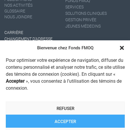
FONDS FMOQ
NOS ACTIVITÉS
SERVICES
GLOSSAIRE
SOLUTIONS CLINIQUES
NOUS JOINDRE
GESTION PRIVÉE
JEUNES MÉDECINS
CARRIÈRE
CHANGEMENT D'ADRESSE
Bienvenue chez Fonds FMOQ
Pour optimiser votre expérience de navigation, diffuser du
contenu personnalisé et analyser notre trafic, ce site utilise
des témoins de connexion (
cookies
). En cliquant sur «
Accepter
», vous consentez à l’utilisation des témoins de
connexion.
AVIS JURIDIQUE GÉNÉRAL
AVIS À L'USAGER
PROTECTION DES RENSEIGNEMENTS PERSONNELS
REFUSER
POLITIQUE DE TRAITEMENT DES PLAINTES
REGISTRE DES CONFLITS D'INTÉRÊTS
LIENS UTILES
ACCEPTER
ALERTE INTERNET