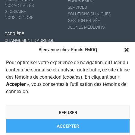
FONDS FMOQ
NOS ACTIVITÉS
SERVICES
GLOSSAIRE
SOLUTIONS CLINIQUES
NOUS JOINDRE
GESTION PRIVÉE
JEUNES MÉDECINS
CARRIÈRE
CHANGEMENT D'ADRESSE
Bienvenue chez Fonds FMOQ
Pour optimiser votre expérience de navigation, diffuser du
contenu personnalisé et analyser notre trafic, ce site utilise
des témoins de connexion (
cookies
). En cliquant sur «
Accepter
», vous consentez à l’utilisation des témoins de
connexion.
AVIS JURIDIQUE GÉNÉRAL
AVIS À L'USAGER
PROTECTION DES RENSEIGNEMENTS PERSONNELS
REFUSER
POLITIQUE DE TRAITEMENT DES PLAINTES
REGISTRE DES CONFLITS D'INTÉRÊTS
LIENS UTILES
ACCEPTER
ALERTE INTERNET