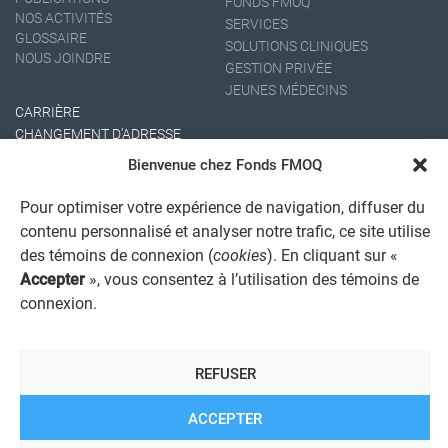
FONDS FMOQ
NOS ACTIVITÉS
SERVICES
GLOSSAIRE
SOLUTIONS CLINIQUES
NOUS JOINDRE
GESTION PRIVÉE
JEUNES MÉDECINS
CARRIÈRE
CHANGEMENT D'ADRESSE
Bienvenue chez Fonds FMOQ
Pour optimiser votre expérience de navigation, diffuser du
contenu personnalisé et analyser notre trafic, ce site utilise
des témoins de connexion (
cookies
). En cliquant sur «
Accepter
», vous consentez à l’utilisation des témoins de
connexion.
AVIS JURIDIQUE GÉNÉRAL
AVIS À L'USAGER
PROTECTION DES RENSEIGNEMENTS PERSONNELS
REFUSER
POLITIQUE DE TRAITEMENT DES PLAINTES
REGISTRE DES CONFLITS D'INTÉRÊTS
LIENS UTILES
ACCEPTER
ALERTE INTERNET