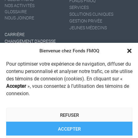
FONDS FMOQ
NOS ACTIVITÉS
SERVICES
GLOSSAIRE
SOLUTIONS CLINIQUES
NOUS JOINDRE
GESTION PRIVÉE
JEUNES MÉDECINS
CARRIÈRE
CHANGEMENT D'ADRESSE
Bienvenue chez Fonds FMOQ
Pour optimiser votre expérience de navigation, diffuser du
contenu personnalisé et analyser notre trafic, ce site utilise
des témoins de connexion (
cookies
). En cliquant sur «
Accepter
», vous consentez à l’utilisation des témoins de
connexion.
AVIS JURIDIQUE GÉNÉRAL
AVIS À L'USAGER
PROTECTION DES RENSEIGNEMENTS PERSONNELS
REFUSER
POLITIQUE DE TRAITEMENT DES PLAINTES
REGISTRE DES CONFLITS D'INTÉRÊTS
LIENS UTILES
ACCEPTER
ALERTE INTERNET