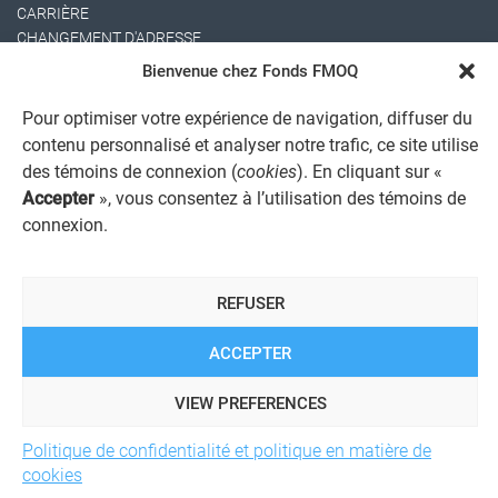
CARRIÈRE
CHANGEMENT D'ADRESSE
Bienvenue chez Fonds FMOQ
Pour optimiser votre expérience de navigation, diffuser du
contenu personnalisé et analyser notre trafic, ce site utilise
des témoins de connexion (
cookies
). En cliquant sur «
Accepter
», vous consentez à l’utilisation des témoins de
connexion.
AVIS JURIDIQUE GÉNÉRAL
AVIS À L'USAGER
PROTECTION DES RENSEIGNEMENTS PERSONNELS
REFUSER
POLITIQUE DE TRAITEMENT DES PLAINTES
REGISTRE DES CONFLITS D'INTÉRÊTS
LIENS UTILES
ACCEPTER
ALERTE INTERNET
VIEW PREFERENCES
Politique de confidentialité et politique en matière de
© 2026 Société de services financiers Fonds FMOQ inc.
Tous
cookies
droits réservés.