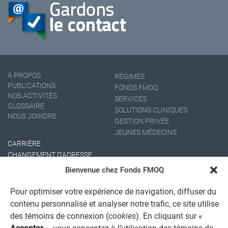
À PROPOS
RÉGIMES
PUBLICATIONS
FONDS FMOQ
NOS ACTIVITÉS
SERVICES
GLOSSAIRE
SOLUTIONS CLINIQUES
NOUS JOINDRE
GESTION PRIVÉE
JEUNES MÉDECINS
CARRIÈRE
CHANGEMENT D'ADRESSE
Bienvenue chez Fonds FMOQ
Pour optimiser votre expérience de navigation, diffuser du
contenu personnalisé et analyser notre trafic, ce site utilise
des témoins de connexion (
cookies
). En cliquant sur «
Accepter
», vous consentez à l’utilisation des témoins de