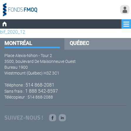
bif_2020_12
MONTRÉAL
QUÉBEC
Place Alexis-Nihon - Tour 2
3500, boulevard De Maisonneuve Ouest
Bureau 1900
Westmount (Québec) H3Z 3C1
514 868-2081
Téléphone :
1 888 542-8597
Sans frais :
Télécopieur : 514 868-2088
SUIVEZ-NOUS !