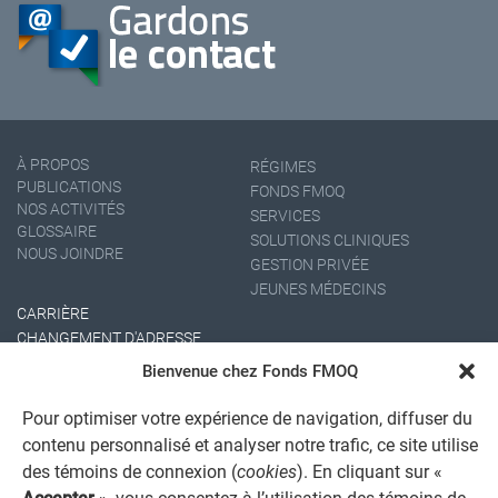
À PROPOS
RÉGIMES
PUBLICATIONS
FONDS FMOQ
NOS ACTIVITÉS
SERVICES
GLOSSAIRE
SOLUTIONS CLINIQUES
NOUS JOINDRE
GESTION PRIVÉE
JEUNES MÉDECINS
CARRIÈRE
CHANGEMENT D'ADRESSE
Bienvenue chez Fonds FMOQ
Pour optimiser votre expérience de navigation, diffuser du
contenu personnalisé et analyser notre trafic, ce site utilise
des témoins de connexion (
cookies
). En cliquant sur «
Accepter
», vous consentez à l’utilisation des témoins de