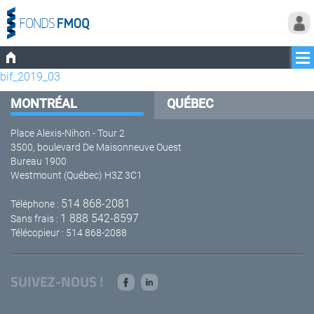
bif_2019_03
MONTRÉAL
QUÉBEC
Place Alexis-Nihon - Tour 2
3500, boulevard De Maisonneuve Ouest
Bureau 1900
Westmount (Québec) H3Z 3C1
514 868-2081
Téléphone :
1 888 542-8597
Sans frais :
Télécopieur : 514 868-2088
SUIVEZ-NOUS !