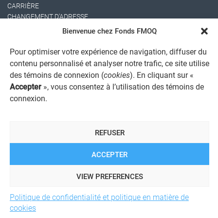
CARRIÈRE
CHANGEMENT D'ADRESSE
Bienvenue chez Fonds FMOQ
Pour optimiser votre expérience de navigation, diffuser du
contenu personnalisé et analyser notre trafic, ce site utilise
des témoins de connexion (
cookies
). En cliquant sur «
Accepter
», vous consentez à l’utilisation des témoins de
connexion.
AVIS JURIDIQUE GÉNÉRAL
AVIS À L'USAGER
PROTECTION DES RENSEIGNEMENTS PERSONNELS
REFUSER
POLITIQUE DE TRAITEMENT DES PLAINTES
REGISTRE DES CONFLITS D'INTÉRÊTS
LIENS UTILES
ACCEPTER
ALERTE INTERNET
VIEW PREFERENCES
Politique de confidentialité et politique en matière de
© 2026 Société de services financiers Fonds FMOQ inc.
Tous
cookies
droits réservés.