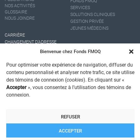
FONDS FMOQ
NOS ACTIVITÉS
SERVICES
GLOSSAIRE
SOLUTIONS CLINIQUES
NOUS JOINDRE
GESTION PRIVÉE
JEUNES MÉDECINS
CARRIÈRE
CHANGEMENT D'ADRESSE
Bienvenue chez Fonds FMOQ
Pour optimiser votre expérience de navigation, diffuser du
contenu personnalisé et analyser notre trafic, ce site utilise
des témoins de connexion (
cookies
). En cliquant sur «
Accepter
», vous consentez à l’utilisation des témoins de
connexion.
AVIS JURIDIQUE GÉNÉRAL
AVIS À L'USAGER
PROTECTION DES RENSEIGNEMENTS PERSONNELS
REFUSER
POLITIQUE DE TRAITEMENT DES PLAINTES
REGISTRE DES CONFLITS D'INTÉRÊTS
LIENS UTILES
ACCEPTER
ALERTE INTERNET