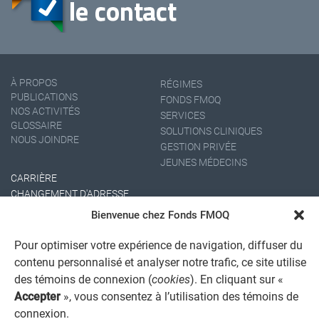
À PROPOS
RÉGIMES
PUBLICATIONS
FONDS FMOQ
NOS ACTIVITÉS
SERVICES
GLOSSAIRE
SOLUTIONS CLINIQUES
NOUS JOINDRE
GESTION PRIVÉE
JEUNES MÉDECINS
CARRIÈRE
CHANGEMENT D'ADRESSE
Bienvenue chez Fonds FMOQ
Pour optimiser votre expérience de navigation, diffuser du
contenu personnalisé et analyser notre trafic, ce site utilise
des témoins de connexion (
cookies
). En cliquant sur «
Accepter
», vous consentez à l’utilisation des témoins de
connexion.