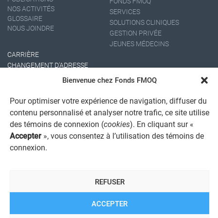
FONDS FMOQ
NOS ACTIVITÉS
SERVICES
GLOSSAIRE
SOLUTIONS CLINIQUES
NOUS JOINDRE
GESTION PRIVÉE
JEUNES MÉDECINS
CARRIÈRE
CHANGEMENT D'ADRESSE
Bienvenue chez Fonds FMOQ
Pour optimiser votre expérience de navigation, diffuser du
contenu personnalisé et analyser notre trafic, ce site utilise
des témoins de connexion (
cookies
). En cliquant sur «
Accepter
», vous consentez à l’utilisation des témoins de
connexion.
AVIS JURIDIQUE GÉNÉRAL
AVIS À L'USAGER
PROTECTION DES RENSEIGNEMENTS PERSONNELS
REFUSER
POLITIQUE DE TRAITEMENT DES PLAINTES
REGISTRE DES CONFLITS D'INTÉRÊTS
LIENS UTILES
ACCEPTER
ALERTE INTERNET