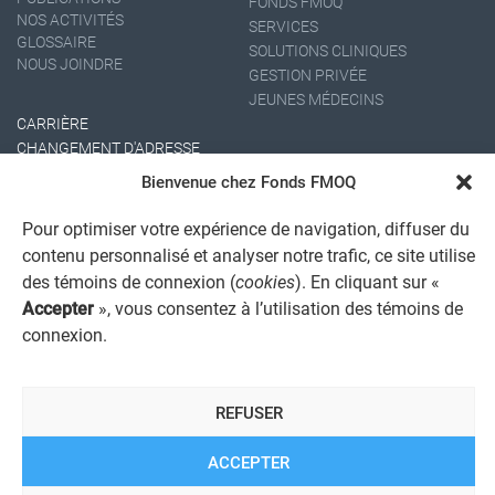
FONDS FMOQ
NOS ACTIVITÉS
SERVICES
GLOSSAIRE
SOLUTIONS CLINIQUES
NOUS JOINDRE
GESTION PRIVÉE
JEUNES MÉDECINS
CARRIÈRE
CHANGEMENT D'ADRESSE
Bienvenue chez Fonds FMOQ
Pour optimiser votre expérience de navigation, diffuser du
contenu personnalisé et analyser notre trafic, ce site utilise
des témoins de connexion (
cookies
). En cliquant sur «
Accepter
», vous consentez à l’utilisation des témoins de
connexion.
AVIS JURIDIQUE GÉNÉRAL
AVIS À L'USAGER
PROTECTION DES RENSEIGNEMENTS PERSONNELS
REFUSER
POLITIQUE DE TRAITEMENT DES PLAINTES
REGISTRE DES CONFLITS D'INTÉRÊTS
LIENS UTILES
ACCEPTER
ALERTE INTERNET