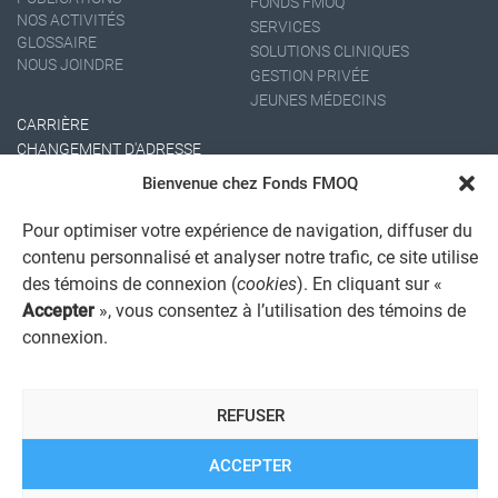
FONDS FMOQ
NOS ACTIVITÉS
SERVICES
GLOSSAIRE
SOLUTIONS CLINIQUES
NOUS JOINDRE
GESTION PRIVÉE
JEUNES MÉDECINS
CARRIÈRE
CHANGEMENT D'ADRESSE
Bienvenue chez Fonds FMOQ
Pour optimiser votre expérience de navigation, diffuser du
contenu personnalisé et analyser notre trafic, ce site utilise
des témoins de connexion (
cookies
). En cliquant sur «
Accepter
», vous consentez à l’utilisation des témoins de
connexion.
AVIS JURIDIQUE GÉNÉRAL
AVIS À L'USAGER
PROTECTION DES RENSEIGNEMENTS PERSONNELS
REFUSER
POLITIQUE DE TRAITEMENT DES PLAINTES
REGISTRE DES CONFLITS D'INTÉRÊTS
LIENS UTILES
ACCEPTER
ALERTE INTERNET