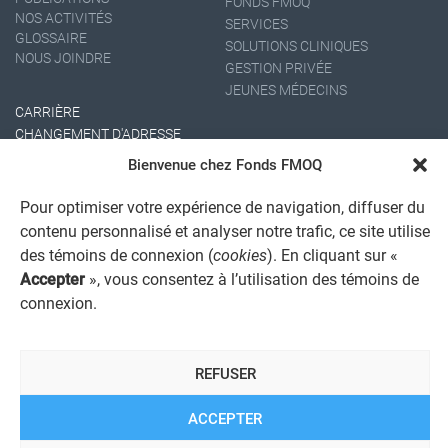
FONDS FMOQ
NOS ACTIVITÉS
SERVICES
GLOSSAIRE
SOLUTIONS CLINIQUES
NOUS JOINDRE
GESTION PRIVÉE
JEUNES MÉDECINS
CARRIÈRE
CHANGEMENT D'ADRESSE
Bienvenue chez Fonds FMOQ
Pour optimiser votre expérience de navigation, diffuser du
contenu personnalisé et analyser notre trafic, ce site utilise
des témoins de connexion (
cookies
). En cliquant sur «
Accepter
», vous consentez à l’utilisation des témoins de
connexion.
AVIS JURIDIQUE GÉNÉRAL
AVIS À L'USAGER
PROTECTION DES RENSEIGNEMENTS PERSONNELS
REFUSER
POLITIQUE DE TRAITEMENT DES PLAINTES
REGISTRE DES CONFLITS D'INTÉRÊTS
LIENS UTILES
ACCEPTER
ALERTE INTERNET