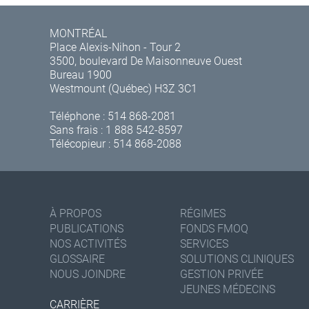
MONTRÉAL
Place Alexis-Nihon - Tour 2
3500, boulevard De Maisonneuve Ouest
Bureau 1900
Westmount (Québec) H3Z 3C1
Téléphone :
514 868-2081
Sans frais :
1 888 542-8597
Télécopieur : 514 868-2088
À PROPOS
RÉGIMES
PUBLICATIONS
FONDS FMOQ
NOS ACTIVITÉS
SERVICES
GLOSSAIRE
SOLUTIONS CLINIQUES
NOUS JOINDRE
GESTION PRIVÉE
JEUNES MÉDECINS
CARRIÈRE