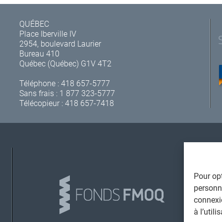
QUÉBEC
Place Iberville IV
2954, boulevard Laurier
Bureau 410
Québec (Québec) G1V 4T2
Téléphone :
418 657-5777
Sans frais :
1 877 323-5777
Télécopieur : 418 657-7418
A
Pour opt
personna
connexi
à l’util
L