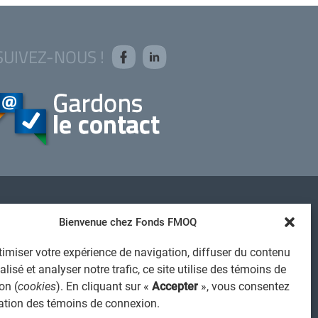
SUIVEZ-NOUS !
AVIS JURIDIQUE GÉNÉRAL
Bienvenue chez Fonds FMOQ
VIS À L'USAGER
imiser votre expérience de navigation, diffuser du contenu
PROTECTION DES RENSEIGNEMENTS PERSONNELS
lisé et analyser notre trafic, ce site utilise des témoins de
POLITIQUE DE TRAITEMENT DES PLAINTES
on (
cookies
). En cliquant sur «
Accepter
», vous consentez
REGISTRE DES CONFLITS D'INTÉRÊTS
isation des témoins de connexion.
IENS UTILES