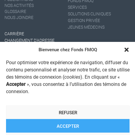
FONDS FMOQ
NOS ACTIVITÉS
SERVICES
GLOSSAIRE
SOLUTIONS CLINIQUES
NOUS JOINDRE
GESTION PRIVÉE
JEUNES MÉDECINS
CARRIÈRE
CHANGEMENT D'ADRESSE
Bienvenue chez Fonds FMOQ
Pour optimiser votre expérience de navigation, diffuser du
contenu personnalisé et analyser notre trafic, ce site utilise
des témoins de connexion (
cookies
). En cliquant sur «
Accepter
», vous consentez à l’utilisation des témoins de
connexion.
AVIS JURIDIQUE GÉNÉRAL
AVIS À L'USAGER
PROTECTION DES RENSEIGNEMENTS PERSONNELS
REFUSER
POLITIQUE DE TRAITEMENT DES PLAINTES
REGISTRE DES CONFLITS D'INTÉRÊTS
LIENS UTILES
ACCEPTER
ALERTE INTERNET