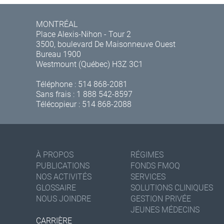
MONTRÉAL
Place Alexis-Nihon - Tour 2
3500, boulevard De Maisonneuve Ouest
Bureau 1900
Westmount (Québec) H3Z 3C1
Téléphone :
514 868-2081
Sans frais :
1 888 542-8597
Télécopieur : 514 868-2088
À PROPOS
RÉGIMES
PUBLICATIONS
FONDS FMOQ
NOS ACTIVITÉS
SERVICES
GLOSSAIRE
SOLUTIONS CLINIQUES
NOUS JOINDRE
GESTION PRIVÉE
JEUNES MÉDECINS
CARRIÈRE