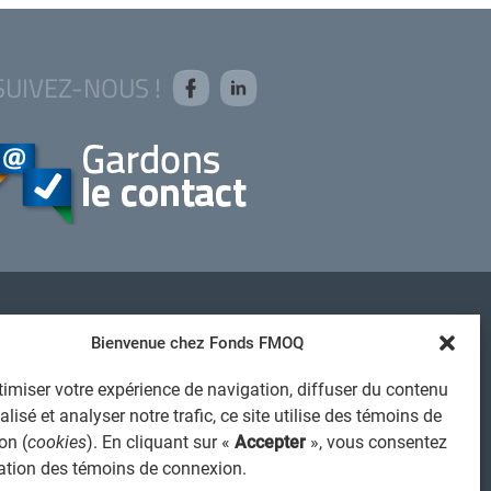
SUIVEZ-NOUS !
AVIS JURIDIQUE GÉNÉRAL
Bienvenue chez Fonds FMOQ
VIS À L'USAGER
imiser votre expérience de navigation, diffuser du contenu
PROTECTION DES RENSEIGNEMENTS PERSONNELS
lisé et analyser notre trafic, ce site utilise des témoins de
POLITIQUE DE TRAITEMENT DES PLAINTES
on (
cookies
). En cliquant sur «
Accepter
», vous consentez
REGISTRE DES CONFLITS D'INTÉRÊTS
isation des témoins de connexion.
IENS UTILES