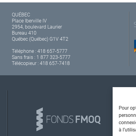
QUÉBEC
Place Iberville IV
2954, boulevard Laurier
Bureau 410
Québec (Québec) G1V 4T2
Téléphone :
418 657-5777
Sans frais :
1 877 323-5777
Télécopieur : 418 657-7418
A
Pour opt
personna
connexi
à l’util
L