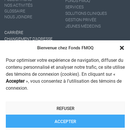
FONDS FMOQ
NOS ACTIVITÉS
SERVICES
GLOSSAIRE
SOLUTIONS CLINIQUES
NOUS JOINDRE
GESTION PRIVÉE
JEUNES MÉDECINS
CARRIÈRE
CHANGEMENT D'ADRESSE
Bienvenue chez Fonds FMOQ
Pour optimiser votre expérience de navigation, diffuser du
contenu personnalisé et analyser notre trafic, ce site utilise
des témoins de connexion (
cookies
). En cliquant sur «
Accepter
», vous consentez à l’utilisation des témoins de
connexion.
AVIS JURIDIQUE GÉNÉRAL
AVIS À L'USAGER
PROTECTION DES RENSEIGNEMENTS PERSONNELS
REFUSER
POLITIQUE DE TRAITEMENT DES PLAINTES
REGISTRE DES CONFLITS D'INTÉRÊTS
LIENS UTILES
ACCEPTER
ALERTE INTERNET