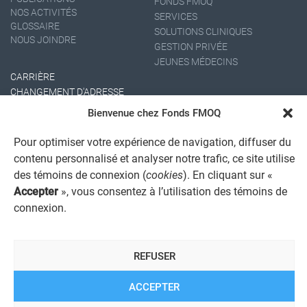
FONDS FMOQ
NOS ACTIVITÉS
SERVICES
GLOSSAIRE
SOLUTIONS CLINIQUES
NOUS JOINDRE
GESTION PRIVÉE
JEUNES MÉDECINS
CARRIÈRE
CHANGEMENT D'ADRESSE
Bienvenue chez Fonds FMOQ
Pour optimiser votre expérience de navigation, diffuser du
contenu personnalisé et analyser notre trafic, ce site utilise
des témoins de connexion (
cookies
). En cliquant sur «
Accepter
», vous consentez à l’utilisation des témoins de
connexion.
AVIS JURIDIQUE GÉNÉRAL
AVIS À L'USAGER
PROTECTION DES RENSEIGNEMENTS PERSONNELS
REFUSER
POLITIQUE DE TRAITEMENT DES PLAINTES
REGISTRE DES CONFLITS D'INTÉRÊTS
LIENS UTILES
ACCEPTER
ALERTE INTERNET