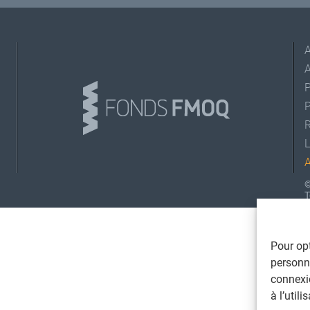
A
L
©
T
Pour opt
personna
connexi
à l’util