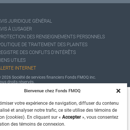
AVIS JURIDIQUE GÉNÉRAL
VIS À L'USAGER
PROTECTION DES RENSEIGNEMENTS PERSONNELS
POLITIQUE DE TRAITEMENT DES PLAINTES
REGISTRE DES CONFLITS D'INTÉRÊTS
IENS UTILES
ALERTE INTERNET
 2026 Société de services financiers Fonds FMOQ inc.
ous droits réservés.
Bienvenue chez Fonds FMOQ
imiser votre expérience de navigation, diffuser du contenu
lisé et analyser notre trafic, ce site utilise des témoins de
on (
cookies
). En cliquant sur «
Accepter
», vous consentez
isation des témoins de connexion.