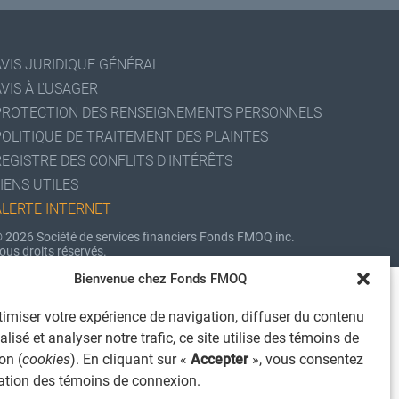
AVIS JURIDIQUE GÉNÉRAL
VIS À L'USAGER
PROTECTION DES RENSEIGNEMENTS PERSONNELS
POLITIQUE DE TRAITEMENT DES PLAINTES
REGISTRE DES CONFLITS D'INTÉRÊTS
IENS UTILES
ALERTE INTERNET
 2026 Société de services financiers Fonds FMOQ inc.
ous droits réservés.
Bienvenue chez Fonds FMOQ
imiser votre expérience de navigation, diffuser du contenu
lisé et analyser notre trafic, ce site utilise des témoins de
on (
cookies
). En cliquant sur «
Accepter
», vous consentez
isation des témoins de connexion.