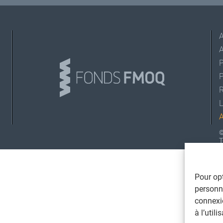
A
L
©
T
Pour opt
personna
connexi
à l’util