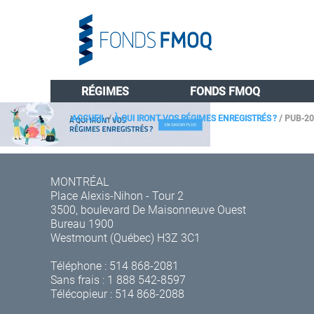
RÉGIMES
FONDS FMOQ
ACCUEIL
/
À QUI IRONT VOS RÉGIMES ENREGISTRÉS ?
/
PUB-20
MONTRÉAL
Place Alexis-Nihon - Tour 2
3500, boulevard De Maisonneuve Ouest
Bureau 1900
Westmount (Québec) H3Z 3C1
Téléphone :
514 868-2081
Sans frais :
1 888 542-8597
Télécopieur : 514 868-2088