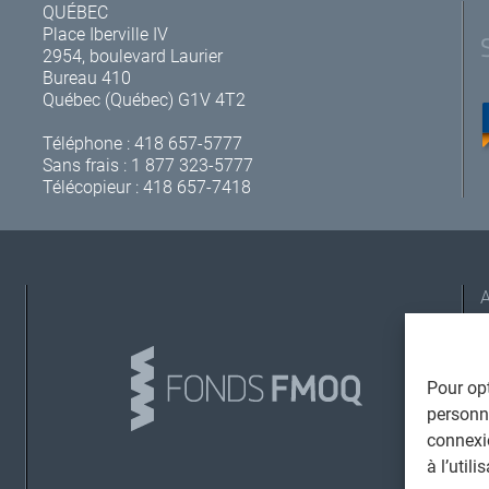
QUÉBEC
Place Iberville IV
2954, boulevard Laurier
Bureau 410
Québec (Québec) G1V 4T2
Téléphone :
418 657-5777
Sans frais :
1 877 323-5777
Télécopieur : 418 657-7418
A
Pour opt
personna
connexi
L
à l’util