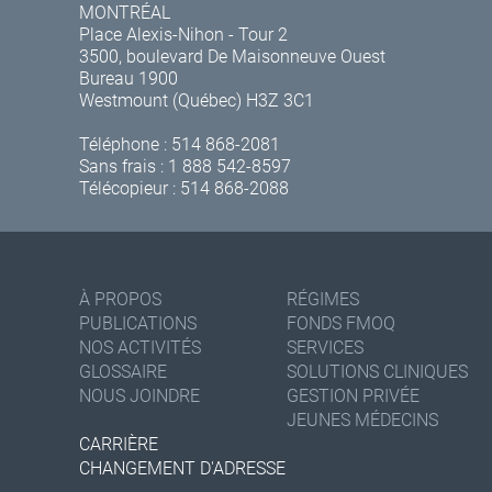
MONTRÉAL
Place Alexis-Nihon - Tour 2
3500, boulevard De Maisonneuve Ouest
Bureau 1900
Westmount (Québec) H3Z 3C1
Téléphone :
514 868-2081
Sans frais :
1 888 542-8597
Télécopieur : 514 868-2088
À PROPOS
RÉGIMES
PUBLICATIONS
FONDS FMOQ
NOS ACTIVITÉS
SERVICES
GLOSSAIRE
SOLUTIONS CLINIQUES
NOUS JOINDRE
GESTION PRIVÉE
JEUNES MÉDECINS
CARRIÈRE
CHANGEMENT D'ADRESSE