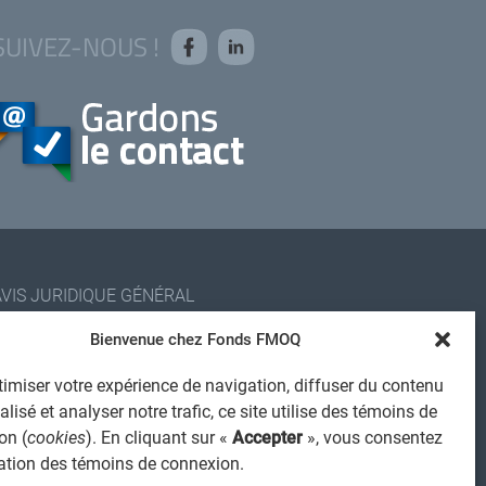
SUIVEZ-NOUS !
AVIS JURIDIQUE GÉNÉRAL
VIS À L'USAGER
Bienvenue chez Fonds FMOQ
PROTECTION DES RENSEIGNEMENTS PERSONNELS
POLITIQUE DE TRAITEMENT DES PLAINTES
imiser votre expérience de navigation, diffuser du contenu
lisé et analyser notre trafic, ce site utilise des témoins de
REGISTRE DES CONFLITS D'INTÉRÊTS
on (
cookies
). En cliquant sur «
Accepter
», vous consentez
IENS UTILES
isation des témoins de connexion.
ALERTE INTERNET